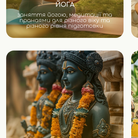
ЙОГА
заняття йогою, медитації та
пранаями для різного віку та
різного рівня підготовки