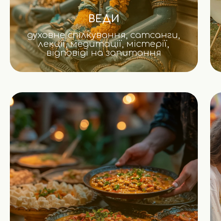
ВЕДИ
духовне спілкування, сатсанги,
лекції, медитації, містерії,
відповіді на запитання