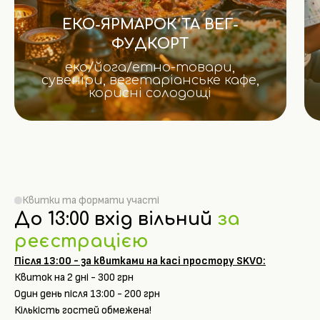
ЕКО-ЯРМАРОК ТА ВЕГ-
ФУДКОРТ
еко/йога/етно-товари,
сувеніри, вегетаріанське кафе,
корисні солодощі
Квитки та формати участі
До 13:00 вхід вільний
за
реєстрацією
Після 13:00 - за квитками на касі простору SKVO:
Квиток на 2 дні - 300 грн
Один день після 13:00 - 200 грн
Кількість гостей обмежена!