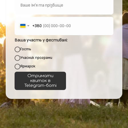
+380
Ваша участь у фестивалі:
Гость
Учасник програми
Ярмарок
Отримати
квиток в
Telegram-боті