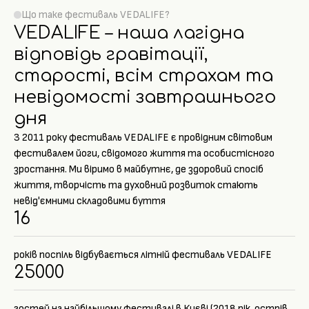
Що таке фестиваль VEDALIFE?
VEDALIFE – наша лагідна
відповідь гравітації,
старості, всім страхам та
невідомості завтрашнього
дня
З 2011 року фестиваль VEDALIFE є провідним світовим
фестивалем йоги, свідомого життя та особистісного
зростання. Ми віримо в майбутнє, де здоровий спосіб
життя, творчість та духовний розвиток стають
невід'ємними складовими буття
16
років поспіль відбувається літній фестиваль VEDALIFE
25000
гостей на найбільшому фестивалі в Києві (2018 рік, острів