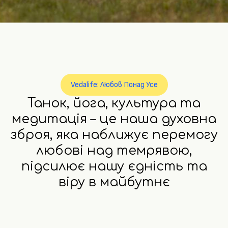
Vedalife: Любов Понад Усе
Танок, йога, культура та
медитація – це наша духовна
зброя, яка наближує перемогу
любові над темрявою,
підсилює нашу єдність та
віру в майбутнє