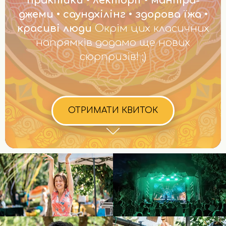
практики • лекторії • мантра-
джеми • саундхілінг • здорова їжа •
красиві люди
Окрім цих класичних
напрямків додамо ще нових
сюрпризів! ;)
ОТРИМАТИ КВИТОК