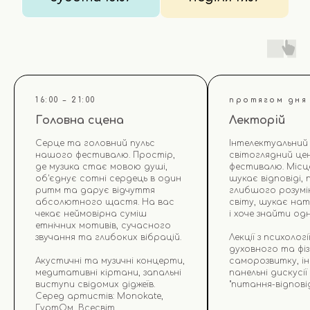
16:00 – 21:00
протягом дня
Головна сцена
Лекторій
​Серце та головний пульс
​Інтелектуальний
нашого фестивалю. Простір,
світоглядний це
де музика стає мовою душі,
фестивалю. Місц
об'єднує сотні сердець в один
шукає відповіді,
ритм та дарує відчуття
глибшого розумі
абсолютного щастя. На вас
світу, шукає нат
чекає неймовірна суміш
і хоче знайти од
етнічних мотивів, сучасного
звучання та глибоких вібрацій.
Лекції з психологі
духовного та фі
​Акустичні та музичні концерти,
саморозвитку, і
медитативні кіртани, запальні
панельні дискусії
виступи свідомих діджеїв.
"питання-відповід
​Серед артистів: Monokate,
ГуртОм, Всесвіт.