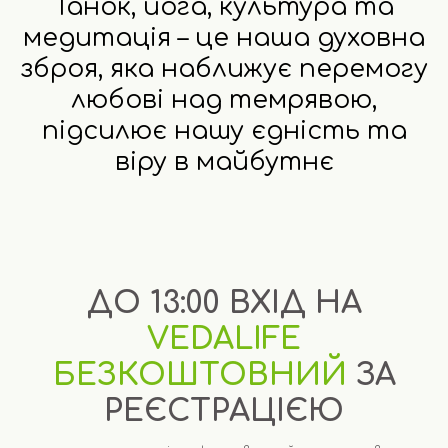
Танок, йога, культура та
медитація – це наша духовна
зброя, яка наближує перемогу
любові над темрявою,
підсилює нашу єдність та
віру в майбутнє
ДО 13:00 ВХІД НА
VEDALIFЕ
БЕЗКОШТОВНИЙ
ЗА
РЕЄСТРАЦІЄЮ