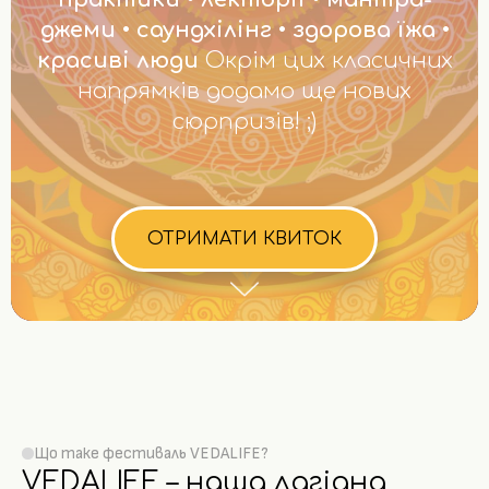
джеми • саундхілінг • здорова їжа •
красиві люди
Окрім цих класичних
напрямків додамо ще нових
сюрпризів! ;)
ОТРИМАТИ КВИТОК
Що таке фестиваль VEDALIFE?
VEDALIFE – наша лагідна