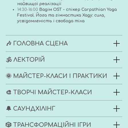
найвищої реалізації
14:30-16:00
Вадім ОST - спікер Carpathian Yoga
Festival. Йога та гімнастика Хаду: сила,
усвідомленість і свобода тіла
🎶 ГОЛОВНА СЦЕНА
🕉️ ЛЕКТОРІЙ
🌞
МАЙСТЕР-КЛАСИ І ПРАКТИКИ
🎨 ТВОРЧІ МАЙСТЕР-КЛАСИ
🔔 САУНДХІЛІНГ
🎲 ТРАНСФОРМАЦІЙНІ ІГРИ