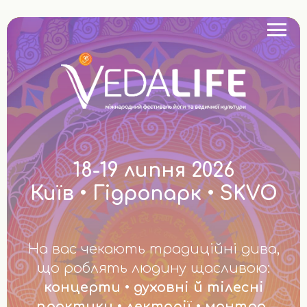
18-19 липня 2026
Київ • Гідропарк • SKVO
На вас чекають традиційні дива,
що роблять людину щасливою:
концерти • духовні й тілесні
практики • лекторії • мантра-