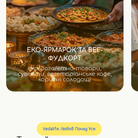
ЕКО-ЯРМАРОК ТА ВЕГ-
ФУДКОРТ
еко/йога/етно-товари,
сувеніри, вегетаріанське кафе,
корисні солодощі
Vedalife: Любов Понад Усе