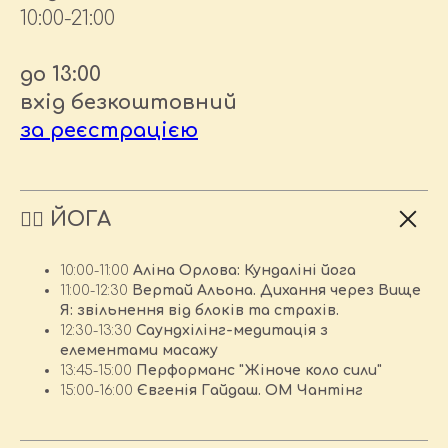
10:00-21:00
до 13:00
вхід безкоштовний
за реєстрацією
🧘‍♀️ ЙОГА
10:00-11:00
Аліна Орлова: Кундаліні йога
11:00-12:30
Вертай Альона. Дихання через Вище
Я: звільнення від блоків та страхів.
12:30-13:30
Саундхілінг-медитація з
елементами масажу
13:45-15:00
Перформанс "Жіноче коло сили"
15:00-16:00
Євгенія Гайдаш. ОМ Чантінг