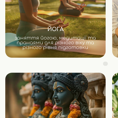
ЙОГА
заняття йогою, медитації та
пранаями для різного віку та
різного рівня підготовки