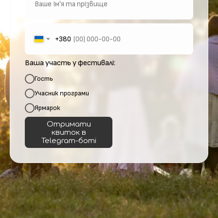
+380
Ваша участь у фестивалі:
Гость
Учасник програми
Ярмарок
Отримати
квиток в
Telegram-боті