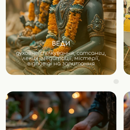
ВЕДИ
духовне спілкування, сатсанги,
лекції, медитації, містерії,
відповіді на запитання