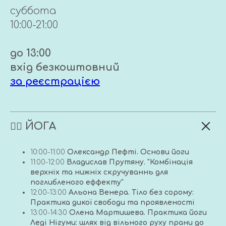
суббота
10:00-21:00
до 13:00
вхід безкоштовний
за реєстрацією
🧘‍♀️ ЙОГА
10:00-11:00
Олександр Пефті. Основи йоги
11:00-12:00
Владислав Прутяну. "Комбінація
верхніх та нижніх скручуваннь для
поглибленого еффекту"
12:00-13:00
Альона Венера. Тіло без сорому:
Практика дикої свободи та проявленості
13:00-14:30
Олена Мартишева. Практика йоги
Леді Нігуми: шлях від вільного руху прани до